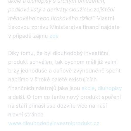
akcie a dluhopisy s určitým omezením,
podílové listy a deriváty sloužící k zajištění
měnového nebo úrokového rizika
“. Vlastní
tiskovou zprávu Ministerstva financí najdete
v případě zájmu
zde
Díky tomu, že byl dlouhodobý investiční
produkt schválen, tak bychom měli již velmi
brzy jednoduše a daňově zvýhodněně spořit
napřímo v široké paletě existujících
finančních nástrojů jako jsou
akcie
,
dluhopisy
a další. O tom co tento nový produkt spoření
na stáří přináší sse dozvíte více na naší
hlavní stránce
www.dlouhodobyinvestniprodukt.cz