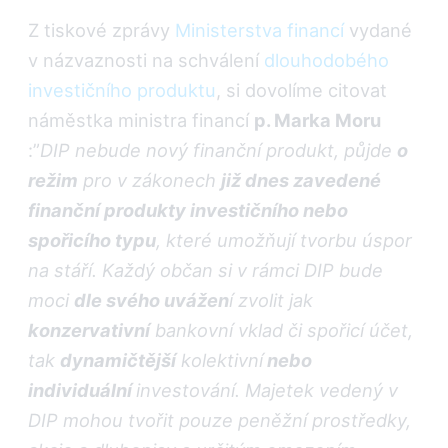
Z tiskové zprávy
Ministerstva financí
vydané
v názvaznosti na schválení
dlouhodobého
investičního produktu
, si dovolíme citovat
náměstka ministra financí
p. Marka Moru
:”
DIP nebude nový finanční produkt, půjde
o
režim
pro v zákonech
již dnes zavedené
finanční produkty investičního nebo
spořicího typu
, které umožňují tvorbu úspor
na stáří. Každý občan si v rámci DIP bude
moci
dle svého uvážen
í zvolit jak
konzervativní
bankovní vklad či spořicí účet,
tak
dynamičtější
kolektivní
nebo
individuální
investování. Majetek vedený v
DIP mohou tvořit pouze peněžní prostředky,